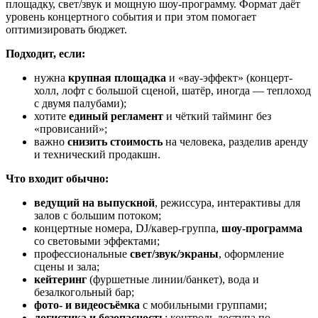
площадку, свет/звук и мощную шоу-программу. Формат даёт
уровень концертного события и при этом помогает
оптимизировать бюджет.
Подходит, если:
нужна
крупная площадка
и «вау-эффект» (концерт-
холл, лофт с большой сценой, шатёр, иногда — теплоход
с двумя палубами);
хотите
единый регламент
и чёткий тайминг без
«провисаний»;
важно
снизить стоимость
на человека, разделив аренду
и технический продакшн.
Что входит обычно:
ведущий на выпускной
, режиссура, интерактивы для
залов с большим потоком;
концертные номера, DJ/кавер-группа,
шоу-программа
со световыми эффектами;
профессиональные
свет/звук/экраны
, оформление
сцены и зала;
кейтеринг
(фуршетные линии/банкет), вода и
безалкогольный бар;
фото- и видеосъёмка
с мобильными группами;
логистика и безопасность
: контроль доступа по