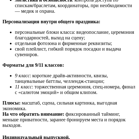
спискам/браслетам, координаторы, при необходимости
— медик и охрана.
Персонализация внутри общего праздника:
персональные блоки класса: видеопослание, церемония
благодарностей, выход на сцену;
отдельная фотозона и фирменные реквизиты;
свой плейлист, гибкий порядок посадки и выдача
сувениров.
Форматы для 9/11 классов:
9 класс
: короткие драйв-активности, квизы,
танцевальные баттлы, челлендж-станции;
11 класс
: торжественная церемония, спец-номера, финал
с «салютом эмоций» и общим клипом.
Плюсы:
масштаб, сцена, сильная картинка, выгодная
экономика.
На что обратить внимание:
фиксированный тайминг,
меньше приватности, заранее бронируем места и порядок
выходов.
Индивидуальный выпускной.