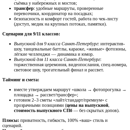
съёмка у набережных и мостов;
трансфер
: удобные маршруты, проверенные
перевозчики, координатор на посадках;
безопасность и комфорт гостей, работа по чек-листу
(доступ, медик на крупных потоках, памятки).
Сценарии для 9/11 классов:
Выпускной для 9 класса Санкт-Петербург
: интерактив-
шоу, танцевальные баттлы, караоке, «живые» фотозоны,
лёгкие челленджи — динамика и юмор.
Выпускной для 11 класса Санкт-Петербург
:
торжественная церемония, видеопослания, спец-номера,
световое шоу, трогательный финал и рассвет.
Тайминг и смета:
вместе утверждаем маршрут «школа → фотопрогулка →
площадка → рассвет/трансфер»;
готовим 2–3 сметы «лайт/стандарт/премиум» с
прозрачными позициями (
цены на выпускной
,
стоимость выпускного СПб
— без скрытых допов).
Плюсы:
приватность, гибкость, 100% «ваш» стиль и
сценарий.