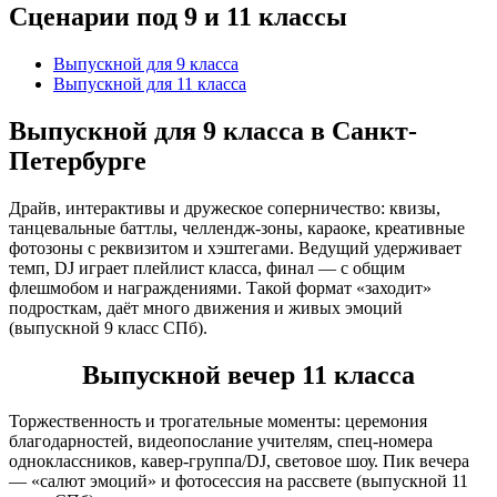
Сценарии под 9 и 11 классы
Выпускной для 9 класса
Выпускной для 11 класса
Выпускной для 9 класса в Санкт-
Петербурге
Драйв, интерактивы и дружеское соперничество: квизы,
танцевальные баттлы, челлендж-зоны, караоке, креативные
фотозоны с реквизитом и хэштегами. Ведущий удерживает
темп, DJ играет плейлист класса, финал — с общим
флешмобом и награждениями. Такой формат «заходит»
подросткам, даёт много движения и живых эмоций
(выпускной 9 класс СПб).
Выпускной вечер 11 класса
Торжественность и трогательные моменты: церемония
благодарностей, видеопослание учителям, спец-номера
одноклассников, кавер-группа/DJ, световое шоу. Пик вечерa
— «салют эмоций» и фотосессия на рассвете (выпускной 11