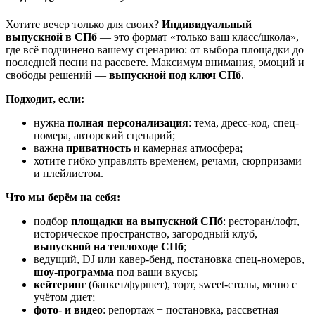
Хотите вечер только для своих?
Индивидуальный
выпускной в СПб
— это формат «только ваш класс/школа»,
где всё подчинено вашему сценарию: от выбора площадки до
последней песни на рассвете. Максимум внимания, эмоций и
свободы решений —
выпускной под ключ СПб
.
Подходит, если:
нужна
полная персонализация
: тема, дресс-код, спец-
номера, авторский сценарий;
важна
приватность
и камерная атмосфера;
хотите гибко управлять временем, речами, сюрпризами
и плейлистом.
Что мы берём на себя:
подбор
площадки на выпускной СПб
: ресторан/лофт,
историческое пространство, загородный клуб,
выпускной на теплоходе СПб
;
ведущий, DJ или кавер-бенд, постановка спец-номеров,
шоу-программа
под ваши вкусы;
кейтеринг
(банкет/фуршет), торт, sweet-столы, меню с
учётом диет;
фото- и видео
: репортаж + постановка, рассветная